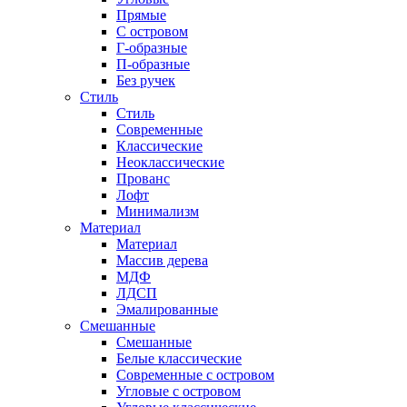
Прямые
С островом
Г-образные
П-образные
Без ручек
Стиль
Стиль
Современные
Классические
Неоклассические
Прованс
Лофт
Минимализм
Материал
Материал
Массив дерева
МДФ
ЛДСП
Эмалированные
Смешанные
Смешанные
Белые классические
Современные с островом
Угловые с островом