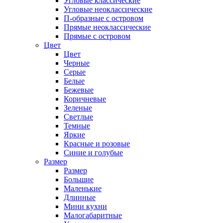
Угловые классические
Угловые неоклассические
П-образные с островом
Прямые неоклассические
Прямые с островом
Цвет
Цвет
Черные
Серые
Белые
Бежевые
Коричневые
Зеленые
Светлые
Темные
Яркие
Красные и розовые
Синие и голубые
Размер
Размер
Большие
Маленькие
Длинные
Мини кухни
Малогабаритные