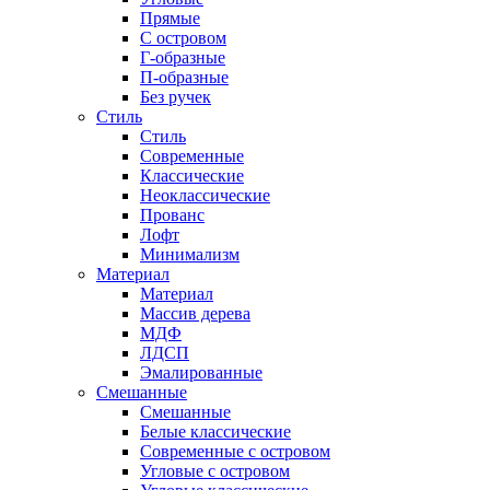
Прямые
С островом
Г-образные
П-образные
Без ручек
Стиль
Стиль
Современные
Классические
Неоклассические
Прованс
Лофт
Минимализм
Материал
Материал
Массив дерева
МДФ
ЛДСП
Эмалированные
Смешанные
Смешанные
Белые классические
Современные с островом
Угловые с островом