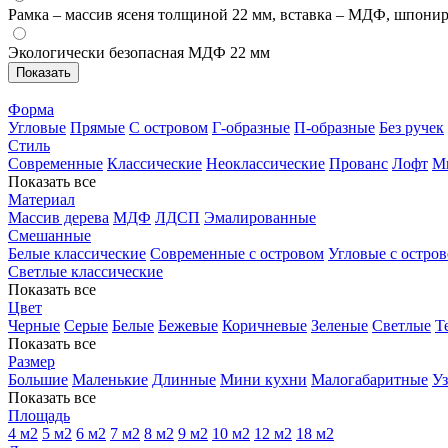
Рамка – массив ясеня толщиной 22 мм, вставка – МДФ, шпони
Экологически безопасная МДФ 22 мм
Форма
Угловые
Прямые
С островом
Г-образные
П-образные
Без ручек
Стиль
Современные
Классические
Неоклассические
Прованс
Лофт
М
Показать все
Материал
Массив дерева
МДФ
ЛДСП
Эмалированные
Смешанные
Белые классические
Современные с островом
Угловые с остро
Светлые классические
Показать все
Цвет
Черные
Серые
Белые
Бежевые
Коричневые
Зеленые
Светлые
Т
Показать все
Размер
Большие
Маленькие
Длинные
Мини кухни
Малогабаритные
Уз
Показать все
Площадь
4 м2
5 м2
6 м2
7 м2
8 м2
9 м2
10 м2
12 м2
18 м2