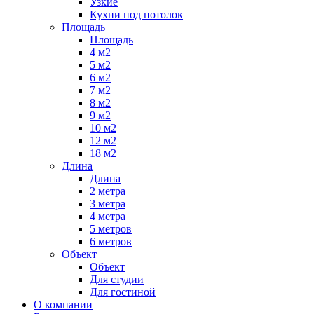
Узкие
Кухни под потолок
Площадь
Площадь
4 м2
5 м2
6 м2
7 м2
8 м2
9 м2
10 м2
12 м2
18 м2
Длина
Длина
2 метра
3 метра
4 метра
5 метров
6 метров
Объект
Объект
Для студии
Для гостиной
О компании