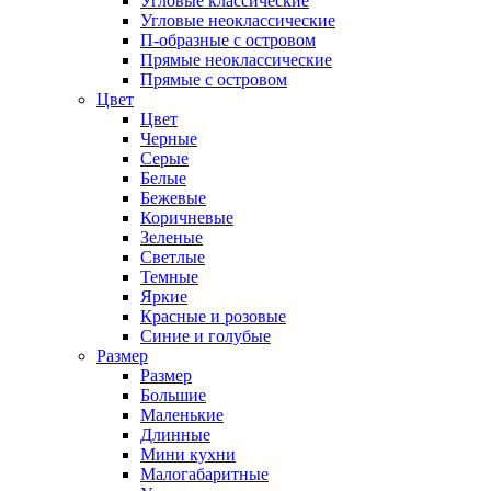
Угловые классические
Угловые неоклассические
П-образные с островом
Прямые неоклассические
Прямые с островом
Цвет
Цвет
Черные
Серые
Белые
Бежевые
Коричневые
Зеленые
Светлые
Темные
Яркие
Красные и розовые
Синие и голубые
Размер
Размер
Большие
Маленькие
Длинные
Мини кухни
Малогабаритные