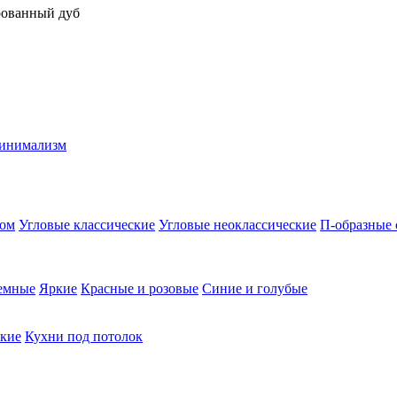
рованный дуб
инимализм
вом
Угловые классические
Угловые неоклассические
П-образные 
емные
Яркие
Красные и розовые
Синие и голубые
кие
Кухни под потолок