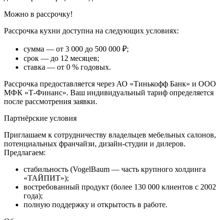
ГИККОРИ
Можно в рассрочку!
ТАХО
Рассрочка кухни доступна на следующих условиях:
сумма — от 3 000 до 500 000 ₽;
срок — до 12 месяцев;
ставка — от 0 % годовых.
Рассрочка предоставляется через АО «Тинькофф Банк» и ООО
ДУБ
МФК «Т-Финанс». Ваш индивидуальный тариф определяется
ВИНТАЖ
после рассмотрения заявки.
ОКСИД
Партнёрские условия
Приглашаем к сотрудничеству владельцев мебельных салонов,
потенциальных франчайзи, дизайн-студии и дилеров.
Предлагаем:
стабильность (VogelBaum — часть крупного холдинга
ДУБ
«ТАЙПИТ»);
КРАФТ
востребованный продукт (более 130 000 клиентов с 2002
ЗОЛОТОЙ
года);
полную поддержку и открытость в работе.