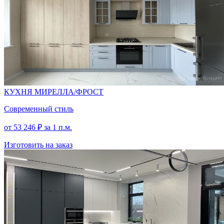
КАМЕНЬ
СЕРЫЙ
КУХНЯ МИРЕЛЛА/ФРОСТ
Современный стиль
от
53 246
₽
за 1 п.м.
Изготовить на заказ
СОСНА
КАСЦИНА