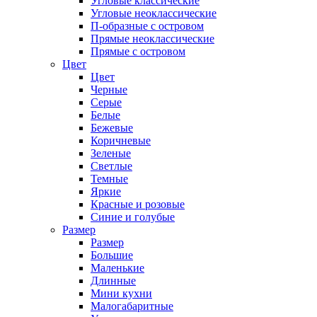
Угловые классические
Угловые неоклассические
П-образные с островом
Прямые неоклассические
Прямые с островом
Цвет
Цвет
Черные
Серые
Белые
Бежевые
Коричневые
Зеленые
Светлые
Темные
Яркие
Красные и розовые
Синие и голубые
Размер
Размер
Большие
Маленькие
Длинные
Мини кухни
Малогабаритные