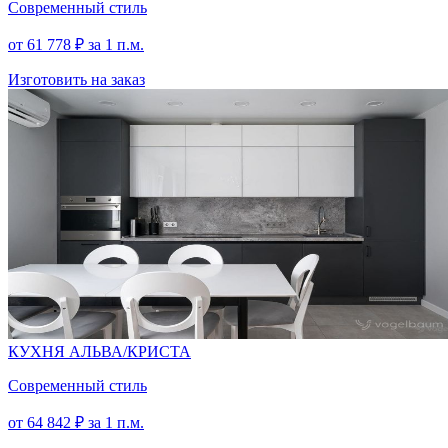
Современный стиль
от
61 778
₽
за 1 п.м.
Изготовить на заказ
КУХНЯ АЛЬВА/КРИСТА
Современный стиль
от
64 842
₽
за 1 п.м.