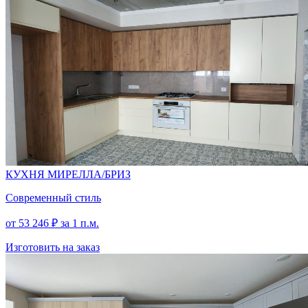
СЕРЫЙ
КУБАНИТ
СЕРЫЙ
КУХНЯ МИРЕЛЛА/БРИЗ
Современный стиль
МИНДАЛЬ
от
53 246
₽
за 1 п.м.
Изготовить на заказ
СЕРЫЙ