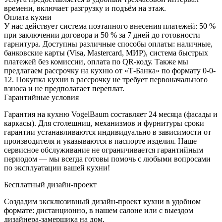
АНТРАЦИТ
времени, включает разгрузку и подъём на этаж.
ЦВЕТОВ -
Оплата кухни
ЛЮБОЙ
У нас действует система поэтапного внесения платежей: 50 %
ЦВЕТ ПО
при заключении договора и 50 % за 7 дней до готовности
КАТАЛОГАМ
гарнитура. Доступны различные способы оплаты: наличные,
RAL И NCS
банковские карты (Visa, Mastercard, МИР), система быстрых
платежей без комиссии, оплата по QR-коду. Также мы
предлагаем рассрочку на кухню от «Т-Банка» по формату 0-0-
БЕЛЫЙ
12. Покупка кухни в рассрочку не требует первоначального
БАЗОВЫЙ
взноса и не предполагает переплат.
Гарантийные условия
Гарантия на кухню VogelBaum составляет 24 месяца (фасады и
каркасы). Для столешниц, механизмов и фурнитуры сроки
гарантии устанавливаются индивидуально в зависимости от
производителя и указываются в паспорте изделия. Наше
сервисное обслуживание не ограничивается гарантийным
БУК
периодом — мы всегда готовы помочь с любыми вопросами
АРТИЗАН
по эксплуатации вашей кухни!
Бесплатный дизайн-проект
Создадим эксклюзивный дизайн-проект кухни в удобном
формате: дистанционно, в нашем салоне или с выездом
дизайнера-замерщика на дом.