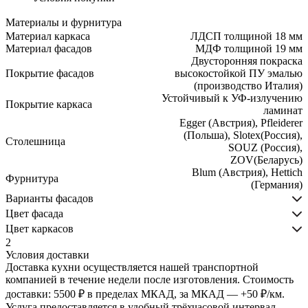
Материалы и фурнитура
Материал каркаса
ЛДСП толщиной 18 мм
Материал фасадов
МДФ толщиной 19 мм
Двусторонняя покраска
Покрытие фасадов
высокостойкой ПУ эмалью
(производство Италия)
Устойчивый к УФ-излучению
Покрытие каркаса
ламинат
Egger (Австрия), Pfleiderer
(Польша), Slotex(Россия),
Столешница
SOUZ (Россия),
ZOV(Беларусь)
Blum (Австрия), Hettich
Фурнитура
(Германия)
Варианты фасадов
Цвет фасада
Цвет каркасов
2
Условия доставки
Доставка кухни осуществляется нашей транспортной
компанией в течение недели после изготовления. Стоимость
БОЛЕЕ
доставки: 5500 ₽ в пределах МКАД, за МКАД — +50 ₽/км.
Услуга предоставляется в удобный трёхчасовой интервал
2200