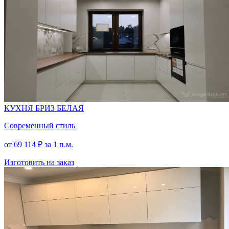
КУХНЯ БРИЗ БЕЛАЯ
Современный стиль
от
69 114
₽
за 1 п.м.
Изготовить на заказ