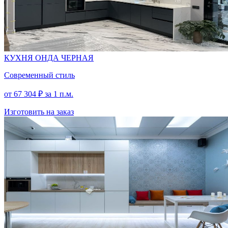
КУХНЯ ОНДА ЧЕРНАЯ
Современный стиль
от
67 304
₽
за 1 п.м.
Изготовить на заказ