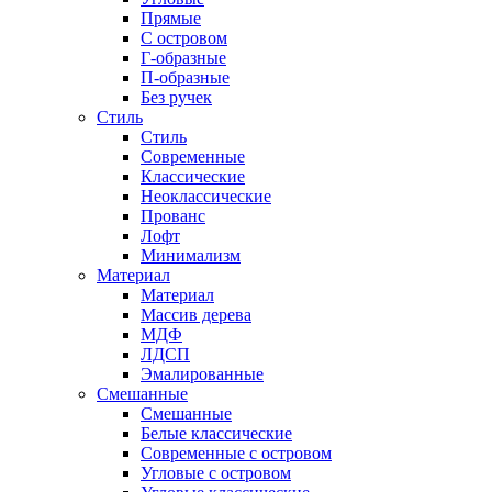
Прямые
С островом
Г-образные
П-образные
Без ручек
Стиль
Стиль
Современные
Классические
Неоклассические
Прованс
Лофт
Минимализм
Материал
Материал
Массив дерева
МДФ
ЛДСП
Эмалированные
Смешанные
Смешанные
Белые классические
Современные с островом
Угловые с островом