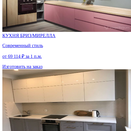
КУХНЯ БРИЗ/МИРЕЛЛА
Современный стиль
от
69 114
₽
за 1 п.м.
Изготовить на заказ