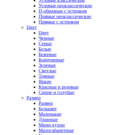
Угловые классические
Угловые неоклассические
П-образные с островом
Прямые неоклассические
Прямые с островом
Цвет
Цвет
Черные
Серые
Белые
Бежевые
Коричневые
Зеленые
Светлые
Темные
Яркие
Красные и розовые
Синие и голубые
Размер
Размер
Большие
Маленькие
Длинные
Мини кухни
Малогабаритные