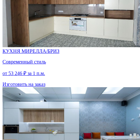
КУХНЯ МИРЕЛЛА/БРИЗ
Современный стиль
от
53 246
₽
за 1 п.м.
Изготовить на заказ