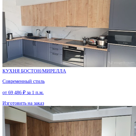
СЕРЫЙ
КАМЕНЬ
СЕРЫЙ
КУХНЯ БОСТОН/МИРЕЛЛА
Современный стиль
от
69 486
₽
за 1 п.м.
Изготовить на заказ
СОСНА
КАСЦИНА