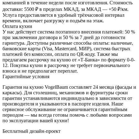
компанией в течение недели после изготовления. Стоимость
доставки: 5500 ₽ в пределах МКАД, за МКАД — +50 ₽/км.
Услуга предоставляется в удобный трёхчасовой интервал
АНТРАЦИТ
времени, включает разгрузку и подъём на этаж.
Оплата кухни
У нас действует система поэтапного внесения платежей: 50 %
при заключении договора и 50 % за 7 дней до готовности
гарнитура. Доступны различные способы оплаты: наличные,
банковские карты (Visa, Mastercard, МИР), система быстрых
платежей без комиссии, оплата по QR-коду. Также мы
предлагаем рассрочку на кухню от «Т-Банка» по формату 0-0-
БЕЛЫЙ
12. Покупка кухни в рассрочку не требует первоначального
БАЗОВЫЙ
взноса и не предполагает переплат.
Гарантийные условия
Гарантия на кухню VogelBaum составляет 24 месяца (фасады и
каркасы). Для столешниц, механизмов и фурнитуры сроки
гарантии устанавливаются индивидуально в зависимости от
производителя и указываются в паспорте изделия. Наше
сервисное обслуживание не ограничивается гарантийным
БУК
периодом — мы всегда готовы помочь с любыми вопросами
АРТИЗАН
по эксплуатации вашей кухни!
Бесплатный дизайн-проект