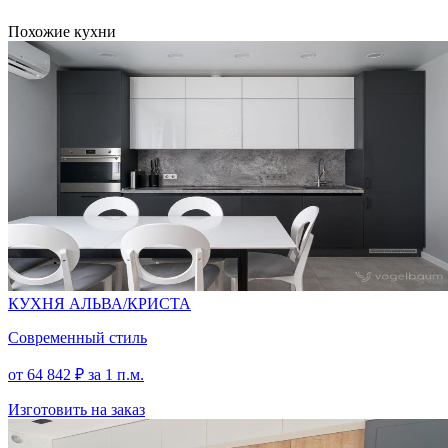
Похожие кухни
КАШЕМИР
СЕРЫЙ
КУБАНИТ
СЕРЫЙ
КУХНЯ АЛЬВА/КРИСТА
Современный стиль
МИНДАЛЬ
от
64 842
₽
за 1 п.м.
Изготовить на заказ