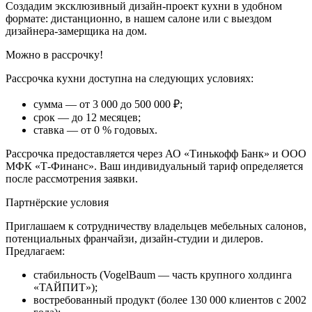
Создадим эксклюзивный дизайн-проект кухни в удобном
формате: дистанционно, в нашем салоне или с выездом
дизайнера-замерщика на дом.
ГИККОРИ
Можно в рассрочку!
ТАХО
Рассрочка кухни доступна на следующих условиях:
сумма — от 3 000 до 500 000 ₽;
срок — до 12 месяцев;
ставка — от 0 % годовых.
Рассрочка предоставляется через АО «Тинькофф Банк» и ООО
ДУБ
МФК «Т-Финанс». Ваш индивидуальный тариф определяется
ВИНТАЖ
после рассмотрения заявки.
ОКСИД
Партнёрские условия
Приглашаем к сотрудничеству владельцев мебельных салонов,
потенциальных франчайзи, дизайн-студии и дилеров.
Предлагаем:
стабильность (VogelBaum — часть крупного холдинга
ДУБ
«ТАЙПИТ»);
КРАФТ
востребованный продукт (более 130 000 клиентов с 2002
ЗОЛОТОЙ