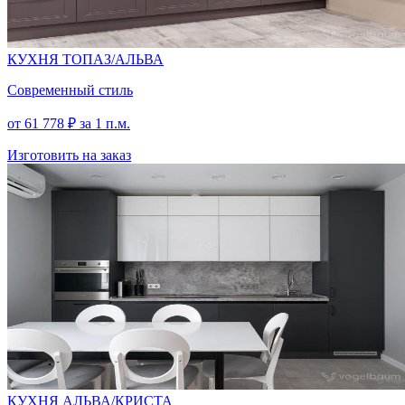
КУХНЯ ТОПАЗ/АЛЬВА
Современный стиль
от
61 778
₽
за 1 п.м.
Изготовить на заказ
КУХНЯ АЛЬВА/КРИСТА