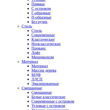
Прямые
С островом
Г-образные
П-образные
Без ручек
Стиль
Стиль
Современные
Классические
Неоклассические
Прованс
Лофт
Минимализм
Материал
Материал
Массив дерева
МДФ
ЛДСП
Эмалированные
Смешанные
Смешанные
Белые классические
Современные с островом
Угловые с островом