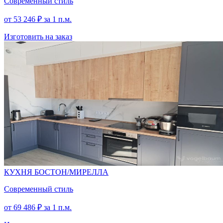
Современный стиль
КАСЦИНА
от
53 246
₽
за 1 п.м.
Изготовить на заказ
СЕРЫЙ
КАМЕНЬ
ГИККОРИ
ТАХО
КУХНЯ БОСТОН/МИРЕЛЛА
Современный стиль
от
69 486
₽
за 1 п.м.