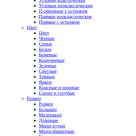
Угловые классические
Угловые неоклассические
П-образные с островом
Прямые неоклассические
Прямые с островом
Цвет
Цвет
Черные
Серые
Белые
Бежевые
Коричневые
Зеленые
Светлые
Темные
Яркие
Красные и розовые
Синие и голубые
Размер
Размер
Большие
Маленькие
Длинные
Мини кухни
Малогабаритные