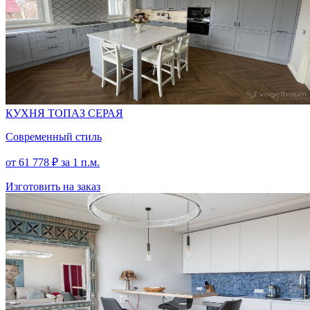
КУХНЯ ТОПАЗ СЕРАЯ
Современный стиль
от
61 778
₽
за 1 п.м.
Изготовить на заказ