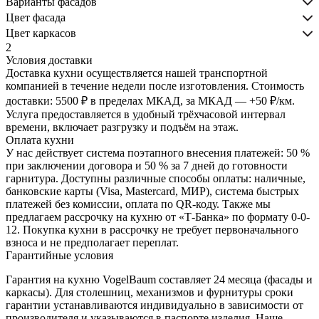
Варианты фасадов
Цвет фасада
Цвет каркасов
2
Условия доставки
Доставка кухни осуществляется нашей транспортной
компанией в течение недели после изготовления. Стоимость
БОЛЕЕ
доставки: 5500 ₽ в пределах МКАД, за МКАД — +50 ₽/км.
Услуга предоставляется в удобный трёхчасовой интервал
2200
АНТРАЦИТ
времени, включает разгрузку и подъём на этаж.
ЦВЕТОВ -
Оплата кухни
ЛЮБОЙ
У нас действует система поэтапного внесения платежей: 50 %
ЦВЕТ ПО
при заключении договора и 50 % за 7 дней до готовности
КАТАЛОГАМ
гарнитура. Доступны различные способы оплаты: наличные,
RAL И NCS
банковские карты (Visa, Mastercard, МИР), система быстрых
платежей без комиссии, оплата по QR-коду. Также мы
предлагаем рассрочку на кухню от «Т-Банка» по формату 0-0-
БЕЛЫЙ
12. Покупка кухни в рассрочку не требует первоначального
БАЗОВЫЙ
взноса и не предполагает переплат.
Гарантийные условия
Гарантия на кухню VogelBaum составляет 24 месяца (фасады и
каркасы). Для столешниц, механизмов и фурнитуры сроки
гарантии устанавливаются индивидуально в зависимости от
производителя и указываются в паспорте изделия. Наше