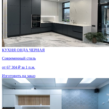
КУХНЯ ОНДА ЧЕРНАЯ
Современный стиль
от
67 304
₽
за 1 п.м.
Изготовить на заказ