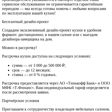
сервисное обслуживание не ограничивается гарантийным
БУК
периодом — мы всегда готовы помочь с любыми вопросами
АРТИЗАН
по эксплуатации вашей кухни!
Бесплатный дизайн-проект
Создадим эксклюзивный дизайн-проект кухни в удобном
формате: дистанционно, в нашем салоне или с выездом
дизайнера-замерщика на дом.
ДУБ
Можно в рассрочку!
ВИНТАЖ
ОКСИД
Рассрочка кухни доступна на следующих условиях:
сумма — от 3 000 до 500 000 ₽;
срок — до 12 месяцев;
ставка — от 0 % годовых.
Рассрочка предоставляется через АО «Тинькофф Банк» и ООО
МФК «Т-Финанс». Ваш индивидуальный тариф определяется
ДУБ
после рассмотрения заявки.
КРАФТ
ЗОЛОТОЙ
Партнёрские условия
Приглашаем к сотрудничеству владельцев мебельных салонов,