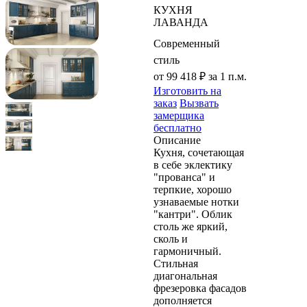
КУХНЯ
ЛАВАНДА
Современный
стиль
от 99 418 ₽
за 1 п.м.
Изготовить на
заказ
Вызвать
замерщика
бесплатно
Описание
Кухня, сочетающая
в себе эклектику
"прованса" и
терпкие, хорошо
узнаваемые нотки
"кантри". Облик
столь же яркий,
сколь и
гармоничный.
Стильная
диагональная
фрезеровка фасадов
дополняется