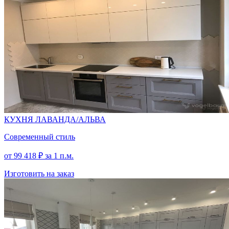
КУХНЯ ЛАВАНДА/АЛЬВА
Современный стиль
от
99 418
₽
за 1 п.м.
Изготовить на заказ