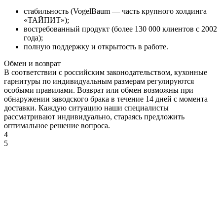
стабильность (VogelBaum — часть крупного холдинга
ДУБ
«ТАЙПИТ»);
КРАФТ
востребованный продукт (более 130 000 клиентов с 2002
ЗОЛОТОЙ
года);
полную поддержку и открытость в работе.
Обмен и возврат
В соответствии с российским законодательством, кухонные
гарнитуры по индивидуальным размерам регулируются
особыми правилами. Возврат или обмен возможны при
обнаружении заводского брака в течение 14 дней с момента
ДУБ
доставки. Каждую ситуацию наши специалисты
КРАФТ
рассматривают индивидуально, стараясь предложить
СЕРЫЙ
оптимальное решение вопроса.
4
5
ДУБ
КРАФТ
ТАБАЧНЫЙ