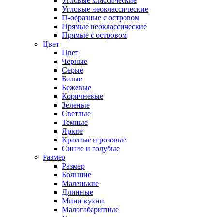
Угловые классические
Угловые неоклассические
П-образные с островом
Прямые неоклассические
Прямые с островом
Цвет
Цвет
Черные
Серые
Белые
Бежевые
Коричневые
Зеленые
Светлые
Темные
Яркие
Красные и розовые
Синие и голубые
Размер
Размер
Большие
Маленькие
Длинные
Мини кухни
Малогабаритные