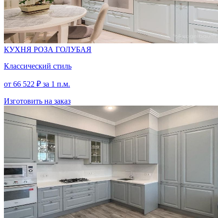
КУХНЯ РОЗА ГОЛУБАЯ
Классический стиль
от
66 522
₽
за 1 п.м.
Изготовить на заказ