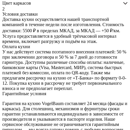
Цвет каркасов
2
Условия доставки
Доставка кухни осуществляется нашей транспортной
компанией в течение недели после изготовления. Стоимость
БОЛЕЕ
доставки: 5500 ₽ в пределах МКАД, за МКАД — +50 ₽/км.
Услуга предоставляется в удобный трёхчасовой интервал
2200
АНТРАЦИТ
времени, включает разгрузку и подъём на этаж.
ЦВЕТОВ -
Оплата кухни
ЛЮБОЙ
У нас действует система поэтапного внесения платежей: 50 %
ЦВЕТ ПО
при заключении договора и 50 % за 7 дней до готовности
КАТАЛОГАМ
гарнитура. Доступны различные способы оплаты: наличные,
RAL И NCS
банковские карты (Visa, Mastercard, МИР), система быстрых
платежей без комиссии, оплата по QR-коду. Также мы
предлагаем рассрочку на кухню от «Т-Банка» по формату 0-0-
БЕЛЫЙ
12. Покупка кухни в рассрочку не требует первоначального
БАЗОВЫЙ
взноса и не предполагает переплат.
Гарантийные условия
Гарантия на кухню VogelBaum составляет 24 месяца (фасады и
каркасы). Для столешниц, механизмов и фурнитуры сроки
гарантии устанавливаются индивидуально в зависимости от
производителя и указываются в паспорте изделия. Наше
сервисное обслуживание не ограничивается гарантийным
БУК
периодом — мы всегда готовы помочь с любыми вопросами