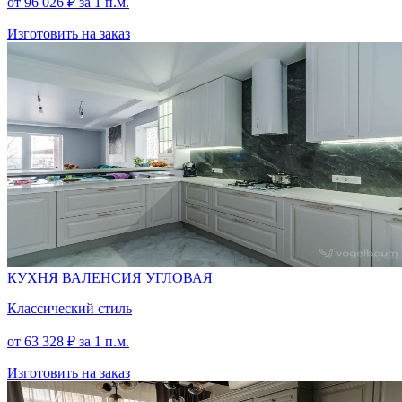
от
96 026
₽
за 1 п.м.
Изготовить на заказ
СЕРЫЙ
КАМЕНЬ
СЕРЫЙ
КУХНЯ ВАЛЕНСИЯ УГЛОВАЯ
Классический стиль
от
63 328
₽
за 1 п.м.
Изготовить на заказ
СОСНА
КАСЦИНА