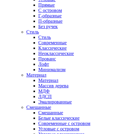
Прямые
С островом
Г-образные
П-образные
Без ручек
Стиль
Стиль
Современные
Классические
Неоклассические
Прованс
Лофт
Минимализм
Материал
Материал
Массив дерева
МДФ
ЛДСП
Эмалированные
Смешанные
Смешанные
Белые классические
Современные с островом
Угловые с островом