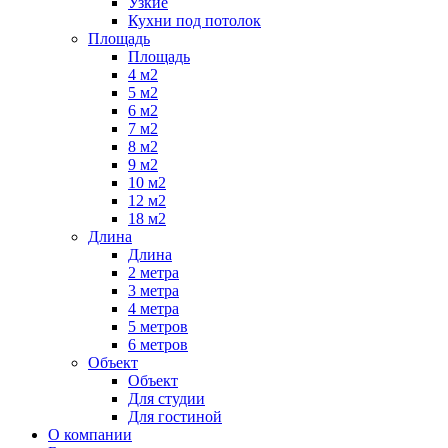
Узкие
Кухни под потолок
Площадь
Площадь
4 м2
5 м2
6 м2
7 м2
8 м2
9 м2
10 м2
12 м2
18 м2
Длина
Длина
2 метра
3 метра
4 метра
5 метров
6 метров
Объект
Объект
Для студии
Для гостиной
О компании