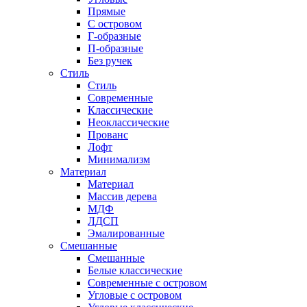
Прямые
С островом
Г-образные
П-образные
Без ручек
Стиль
Стиль
Современные
Классические
Неоклассические
Прованс
Лофт
Минимализм
Материал
Материал
Массив дерева
МДФ
ЛДСП
Эмалированные
Смешанные
Смешанные
Белые классические
Современные с островом
Угловые с островом