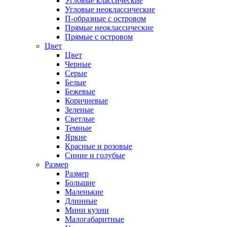
Угловые классические
Угловые неоклассические
П-образные с островом
Прямые неоклассические
Прямые с островом
Цвет
Цвет
Черные
Серые
Белые
Бежевые
Коричневые
Зеленые
Светлые
Темные
Яркие
Красные и розовые
Синие и голубые
Размер
Размер
Большие
Маленькие
Длинные
Мини кухни
Малогабаритные